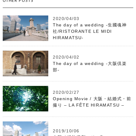
OTHER POSTS
2020/04/03
The day of a wedding -生國魂神
社/RISTORANTE LE MIDI
HIRAMATSU-
2020/04/02
The day of a wedding -大阪倶楽
部-
2020/02/27
Opening Movie / 大阪・結婚式・前
撮り – LA FÊTE HIRAMATSU –
2019/10/06