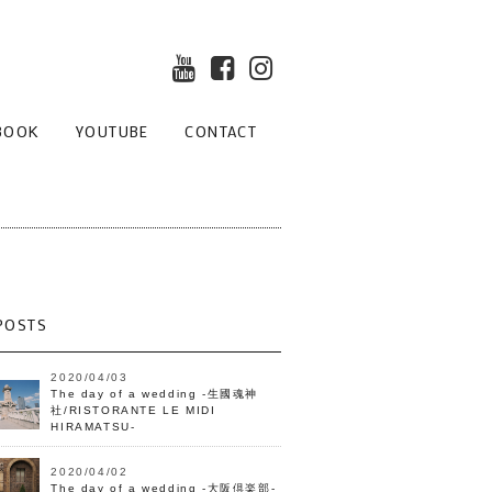
BOOK
YOUTUBE
CONTACT
POSTS
2020/04/03
The day of a wedding -生國魂神
社/RISTORANTE LE MIDI
HIRAMATSU-
2020/04/02
The day of a wedding -大阪倶楽部-