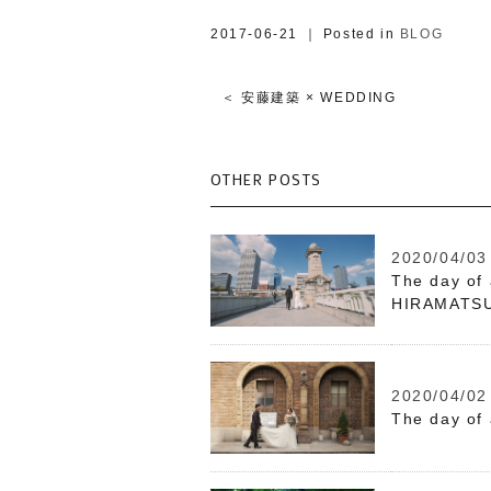
2017-06-21 ｜ Posted in
BLOG
＜ 安藤建築 × WEDDING
OTHER POSTS
2020/04/03
The day o
HIRAMATS
2020/04/02
The day o