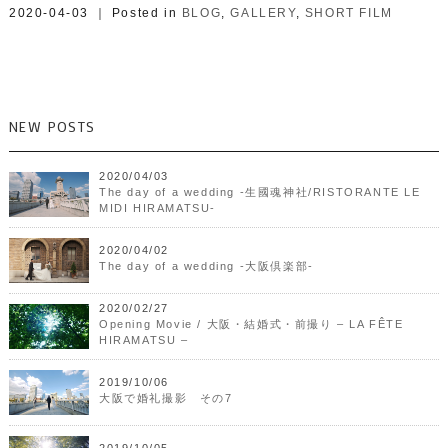
2020-04-03 ｜ Posted in
BLOG
,
GALLERY
,
SHORT FILM
NEW POSTS
2020/04/03
The day of a wedding -生國魂神社/RISTORANTE LE
MIDI HIRAMATSU-
2020/04/02
The day of a wedding -大阪倶楽部-
2020/02/27
Opening Movie / 大阪・結婚式・前撮り – LA FÊTE
HIRAMATSU –
2019/10/06
大阪で婚礼撮影 その7