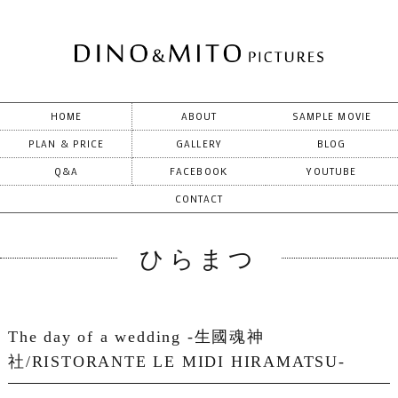
HOME
ABOUT
SAMPLE MOVIE
PLAN & PRICE
GALLERY
BLOG
Q&A
FACEBOOK
YOUTUBE
CONTACT
ひらまつ
The day of a wedding -生國魂神
社/RISTORANTE LE MIDI HIRAMATSU-