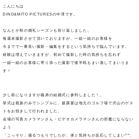
こんにちは
DINO&MITO PICTURESの中澤です。
なんとか秋の婚礼シーズンも折り返しました。
毎週末撮影させて頂いておりますが、一組一組のお客様を
今までで一番良い撮影・編集をするという気持ちで臨んでいます。
経験は増えていきますが、初めて撮影した時の気持ちを忘れず
一組一組のお客様に寄り添った撮影で後半戦もまい進してまいりま
す！
少し前になりますが義弟の結婚式に参列しました！。
挙式は親族のみでシンプルに、披露宴は地元のゴルフ場で沢山のゲス
トをお招きして行われました。
会場の写真カメラマンさん・ビデオカメラマンさんの邪魔にならない
よう
「こっそり」撮るつもりでしたが、体と気持ちが反応してしまい^^;