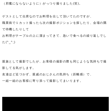
（邪魔にならないように）がっつり撮りました(笑)。
ゲストとして出席なのでお料理を出して頂いてたのですが、
職業病で１カット撮ったら次の撮影ポジションを探したり、会場の隅
で待機したりして
お料理がテーブルの上に溜まってきて、急いで食べるの繰り返しでし
た(^_^;)
親族として撮影でしたが、お客様の撮影の際も同じような気持ちで撮
影してる気がします。
友達ほど近づかず、親戚のおじさんの気持ち（距離感）で、
一組一組のお客様に寄り添って撮影してまいります。