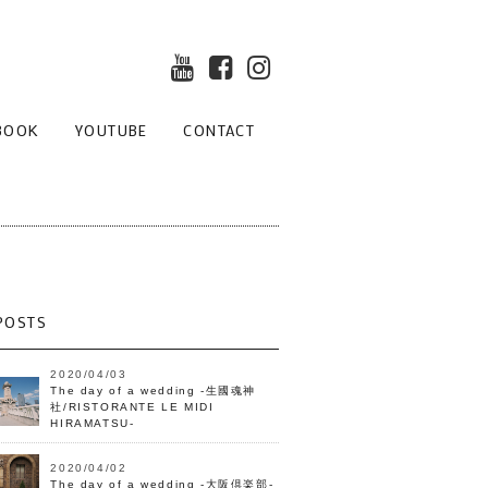
BOOK
YOUTUBE
CONTACT
POSTS
2020/04/03
The day of a wedding -生國魂神
社/RISTORANTE LE MIDI
HIRAMATSU-
2020/04/02
The day of a wedding -大阪倶楽部-