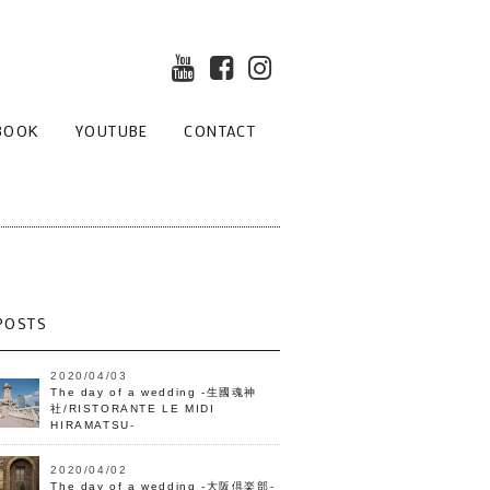
BOOK
YOUTUBE
CONTACT
POSTS
2020/04/03
The day of a wedding -生國魂神
社/RISTORANTE LE MIDI
HIRAMATSU-
2020/04/02
The day of a wedding -大阪倶楽部-