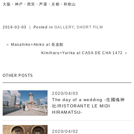
大阪・神戸・西宮・芦屋・京都・和歌山
2016-02-03 ｜ Posted in
GALLERY
,
SHORT FILM
＜ Masahiko+Akiko at 長楽館
Kimiharu+Yurika at CASA DE CHA 1472 ＞
OTHER POSTS
2020/04/03
The day of a wedding -生國魂神
社/RISTORANTE LE MIDI
HIRAMATSU-
2020/04/02