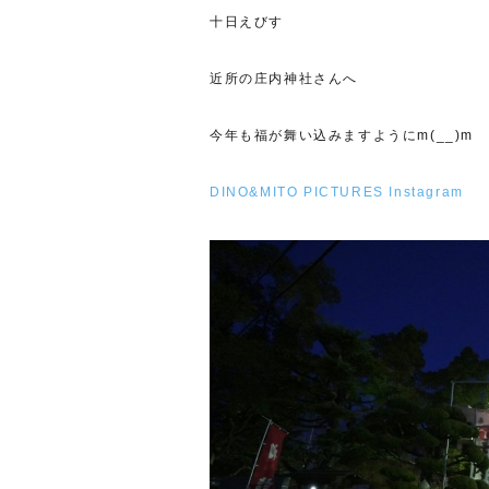
十日えびす
近所の庄内神社さんへ
今年も福が舞い込みますようにm(__)m
DINO&MITO PICTURES Instagram