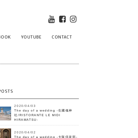
BOOK
YOUTUBE
CONTACT
POSTS
2020/04/03
The day of a wedding -生國魂神
社/RISTORANTE LE MIDI
HIRAMATSU-
2020/04/02
The day of a wedding -大阪倶楽部-